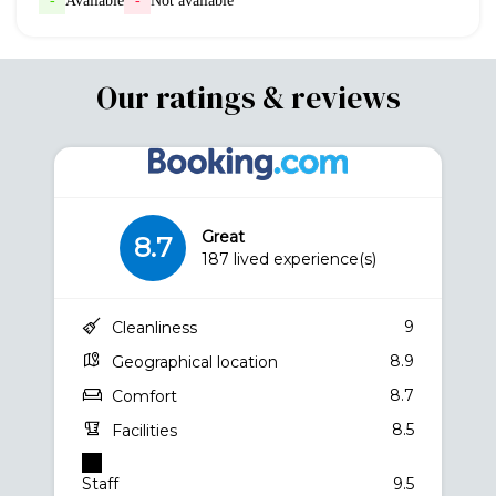
-
Available
-
Not available
Our ratings & reviews
Great
8.7
187 lived experience(s)
9
Cleanliness
8.9
Geographical location
8.7
Comfort
8.5
Facilities
Staff
9.5