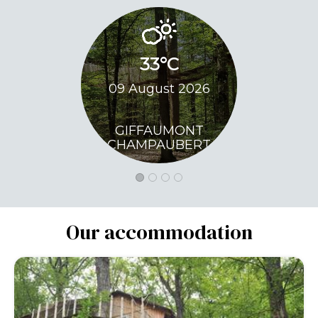
33°C
33
09 August 2026
10 Augu
GIFFAUMONT
GIFFA
CHAMPAUBERT
CHAMP
Our accommodation