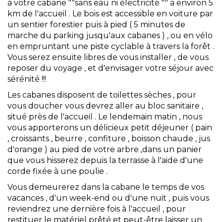
à votre cabane ""sans eau ni électricité "" à environ 5
km de l'accueil . Le bois est accessible en voiture par
un sentier forestier puis à pied ( 5 minutes de
marche du parking jusqu'aux cabanes ) , ou en vélo
en empruntant une piste cyclable à travers la forêt .
Vous serez ensuite libres de vous installer , de vous
reposer du voyage , et d'envisager votre séjour avec
sérénité !!!
Les cabanes disposent de toilettes sèches , pour
vous doucher vous devrez aller au bloc sanitaire ,
situé près de l'accueil . Le lendemain matin , nous
vous apporterons un délicieux petit déjeuner ( pain
, croissants , beurre , confiture , boisson chaude , jus
d'orange ) au pied de votre arbre ,dans un panier
que vous hisserez depuis la terrasse à l'aide d'une
corde fixée à une poulie .
Vous demeurerez dans la cabane le temps de vos
vacances , d'un week-end ou d'une nuit , puis vous
reviendrez une dernière fois à l'accueil , pour
restituer le matériel prêté et peut-être laisser un