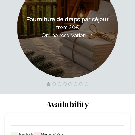
Fourniture de draps par séjour
P
from 20€
Online reservation
Availability