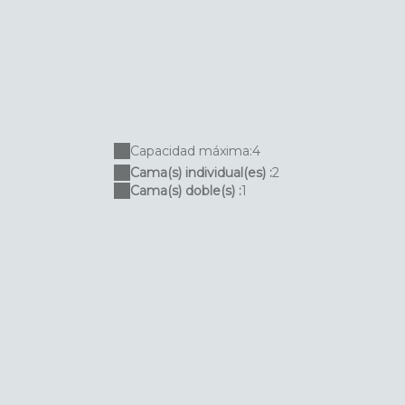
Capacidad máxima:4
Cama(s) individual(es) :
2
Cama(s) doble(s) :
1