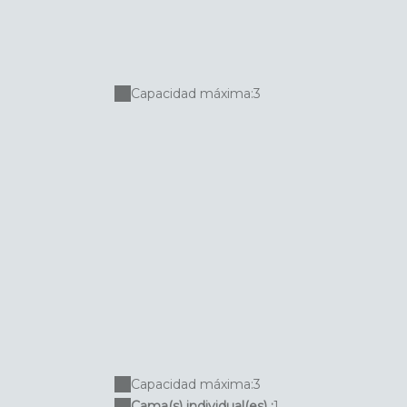
Capacidad máxima:3
Capacidad máxima:3
Cama(s) individual(es) :
1