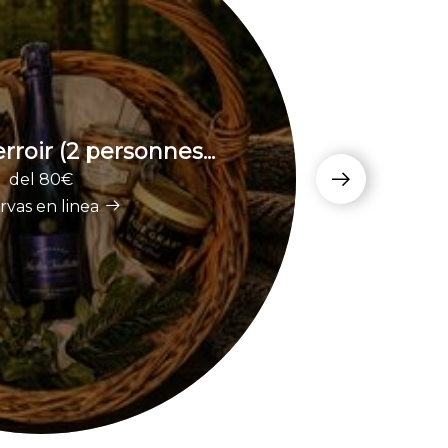
rroir (2 personnes...
Pan
del 80€
rvas en linea