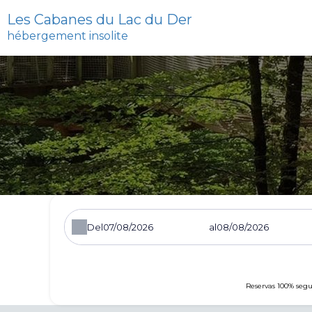
Les Cabanes du Lac du Der
hébergement insolite
Del
al
Reservas 100% segu