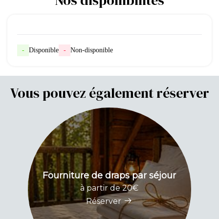
-
Disponible
-
Non-disponible
Vous pouvez également réserver
Fourniture de draps par séjour
P
à partir de 20€
Réserver