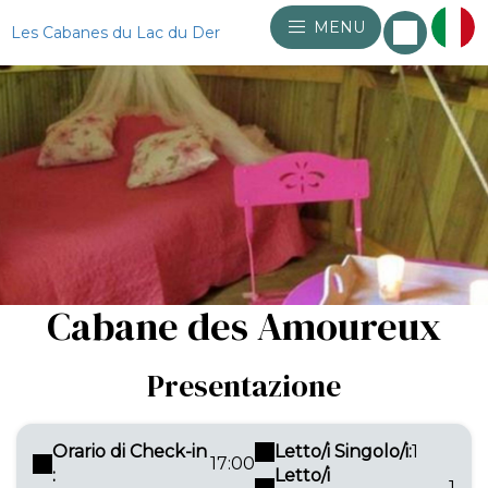
MENU
Les Cabanes du Lac du Der
Cabane des Amoureux
Presentazione
Orario di Check-in
Letto/i Singolo/i:
1
17:00
:
Letto/i
1