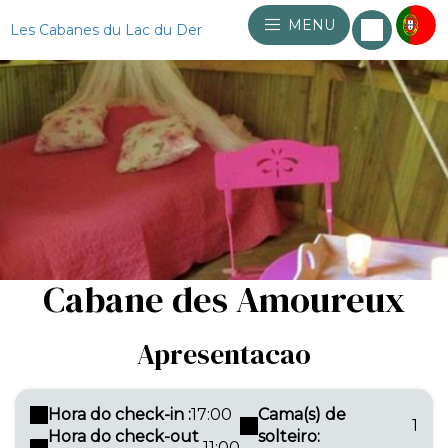
MENU
Les Cabanes du Lac du Der
Cabane des Amoureux
Apresentacao
Hora do check-in :
17:00
Cama(s) de
1
Hora do check-out
solteiro:
11:00