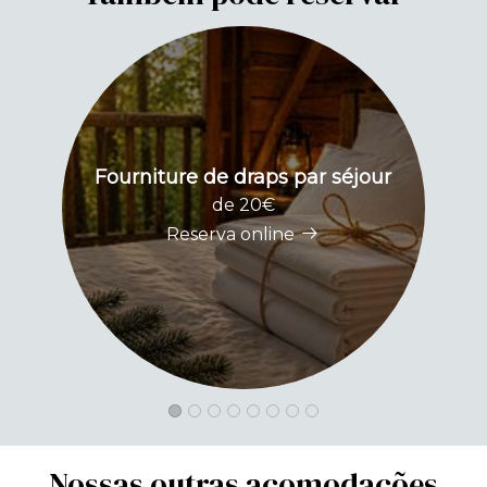
Fourniture de draps par séjour
P
de 20€
Reserva online
Nossas outras acomodações